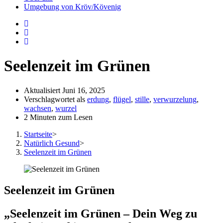
aus-
Umgebung von Kröv/Kövenig
oder
einzuklappen
Seelenzeit im Grünen
Aktualisiert
Juni 16, 2025
Verschlagwortet als
erdung
,
flügel
,
stille
,
verwurzelung
,
wachsen
,
wurzel
2 Minuten zum Lesen
Startseite
>
Natürlich Gesund
>
Seelenzeit im Grünen
Seelenzeit im Grünen
„Seelenzeit im Grünen – Dein Weg zu