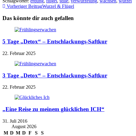
Schlagwörter
:
erdung
,
flügel
,
stille
,
verwurzelung
,
wachsen
,
wurzel
Weitere
Vorheriger Beitrag
Wurzel & Flügel
Artikel
Das könnte dir auch gefallen
ansehen
5 Tage „Detox“ – Entschlackungs-Saftkur
22. Februar 2025
3 Tage „Detox“ – Entschlackungs-Saftkur
22. Februar 2025
„Eine Reise zu meinem glücklichen ICH“
31. Juli 2016
August 2026
M
D
M
D
F
S
S