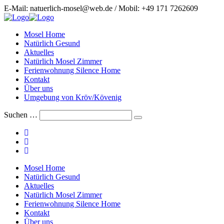
Zum
E-Mail: natuerlich-mosel@web.de / Mobil: +49 171 7262609
Inhalt
springen
Mosel Home
Natürlich Gesund
Aktuelles
Natürlich Mosel Zimmer
Ferienwohnung Silence Home
Kontakt
Über uns
Umgebung von Kröv/Kövenig
Suchen …
Suche
abschicken
Schalte
Mosel Home
den
Natürlich Gesund
Button
Aktuelles
um,
Natürlich Mosel Zimmer
um
Ferienwohnung Silence Home
das
Kontakt
Menü
Über uns