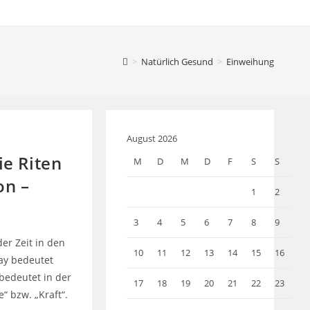
>
Natürlich Gesund
>
Einweihung
August 2026
ie Riten
M
D
M
D
F
S
S
on –
1
2
3
4
5
6
7
8
9
er Zeit in den
10
11
12
13
14
15
16
ay bedeutet
 bedeutet in der
17
18
19
20
21
22
23
“ bzw. „Kraft“.