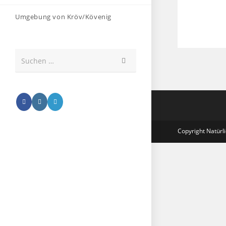
Umgebung von Kröv/Kövenig
Suche
Suchen …
abschicken
Copyright Natürl