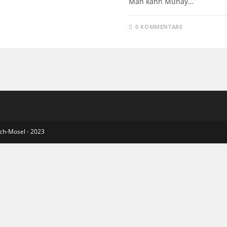
Man kann Munay…
0 KOMMENTARE
ich-Mosel - 2023