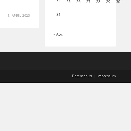
24
25
26
27
28
29
30
31
1. APRIL 2023
« Apr.
Datenschutz
Impressum