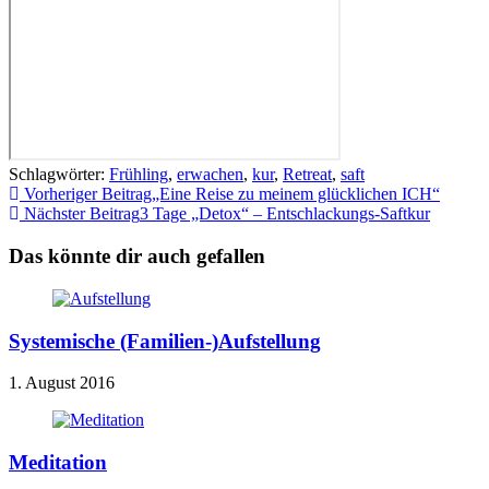
Schlagwörter
:
Frühling
,
erwachen
,
kur
,
Retreat
,
saft
Weitere
Vorheriger Beitrag
„Eine Reise zu meinem glücklichen ICH“
Nächster Beitrag
3 Tage „Detox“ – Entschlackungs-Saftkur
Artikel
ansehen
Das könnte dir auch gefallen
Systemische (Familien-)Aufstellung
1. August 2016
Meditation