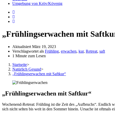
aus-
Umgebung von Kröv/Kövenig
oder
einzuklappen
„Frühlingserwachen mit Saftku
Aktualisiert
März 19, 2023
Verschlagwortet als
Frühling
,
erwachen
,
kur
,
Retreat
,
saft
1 Minute zum Lesen
Startseite
>
Natürlich Gesund
>
„Frühlingserwachen mit Saftkur“
„Frühlingserwachen mit Saftkur“
Wochenend-Retreat: Frühling ist die Zeit des „Aufbruchs“. Endlich w
sich nicht selten bis weit in den Sommer hinein. Ursache ist oftmals 