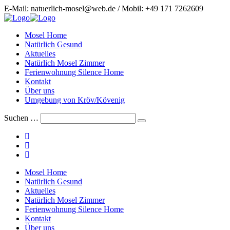
Zum
E-Mail: natuerlich-mosel@web.de / Mobil: +49 171 7262609
Inhalt
springen
Mosel Home
Natürlich Gesund
Aktuelles
Natürlich Mosel Zimmer
Ferienwohnung Silence Home
Kontakt
Über uns
Umgebung von Kröv/Kövenig
Suchen …
Suche
abschicken
Schalte
Mosel Home
den
Natürlich Gesund
Button
Aktuelles
um,
Natürlich Mosel Zimmer
um
Ferienwohnung Silence Home
das
Kontakt
Menü
Über uns